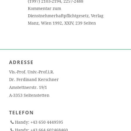
(1997) 2103-2194, 2257-2488
Kommentar zum
Dienstnehmerhaftpflichtgesetz, Verlag
Manz, Wien 1992, XXIV, 239 Seiten
ADRESSE
Vis.-Prof. Univ.-Prof.i.R.
Dr. Ferdinand Kerschner
Amstettnerstr. 19/1
A-3353 Seitenstetten
TELEFON
Handy:
+43 650 4449595
Handy:
+43 664 602468460